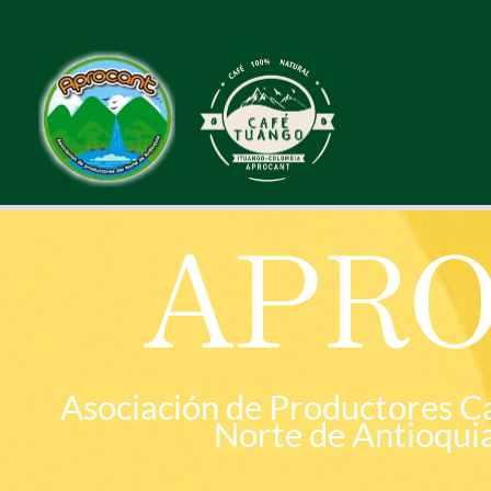
Ir
al
contenido
APR
Asociación de Productores Ca
Norte de Antioquia